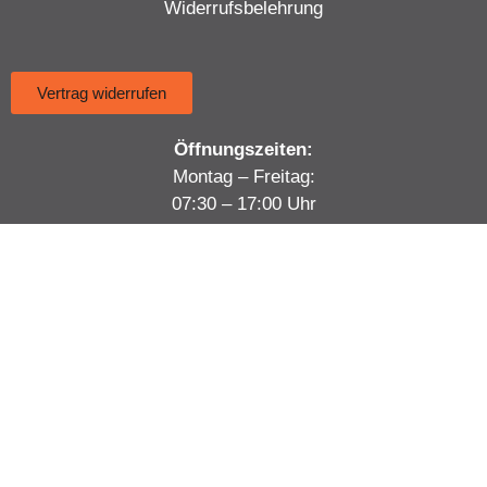
Widerrufsbelehrung
Vertrag widerrufen
Öffnungszeiten:
Montag – Freitag:
07:30 – 17:00 Uhr
H. Barnewold GmbH & Co. KG
Hauptstraße 48-52
44651 Herne
Tel:
+49 2325 63530
Mail:
info@barnewold-kfz.de